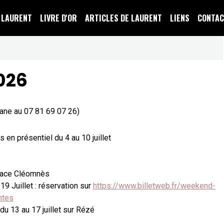
E LAURENT
LIVRE D'OR
ARTICLES DE LAURENT
LIENS
CONTA
6
026
gane au 07 81 69 07 26)
en présentiel du 4 au 10 juillet
space Cléomnès
9 Juillet : réservation sur
https://www.billetweb.fr/weekend-
ntes
du 13 au 17 juillet sur Rézé