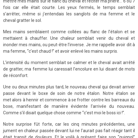
mettre mes mains sur le flanc du cheval et réciter ma prière… 6 ou 7
fois car elle était courte. Les yeux fermés, le temps semblait
s’arrêter, même si j’entendais les sanglots de ma femme et le
cheval gratter le sol.
Mes mains semblaient comme collées au flanc de l’étalon et se
mettaient à chauffer. Une chaleur semblait venir du cheval et
inonder mes mains, ou peut-être l’inverse. Je me rappelle avoir dit à
ma femme, “c’est chaud !” et avoir enlevé les mains surpris.
L’intensité du moment semblait se calmer et le cheval avait arrêté
de gratter, ma femme lui caressait l’encolure en lui disant de mots
de réconfort.
Une ou deux minutes plus tard, le nouveau cheval qui devait arriver
passe devant le boxe de soin de notre étalon. Notre étalon se
met alors à hennir et commence à se frotter contre les barreaux du
boxe, manifestant de manière évidente l’arrivée du nouveau.
Comme s’il disait quelque chose comme “c’est moi le boss ici !”.
Notre surprise fût forte, car les cinq minutes précédentes, une
jument en chaleur passée devant lui ne l’aurait pas fait réagir tant il
était transit de douleurs. Et le voilà à présent faire son “guignol”